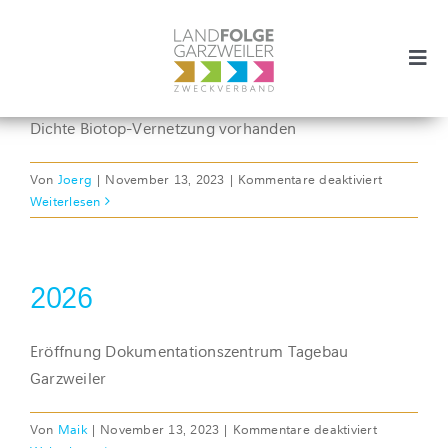
Zum
Inhalt
springen
2030
Togg
Navi
Zweckverband
Dichte Biotop-Vernetzung vorhanden
Projekte
für
Von
Joerg
|
November 13, 2023
|
Kommentare deaktiviert
2030
Weiterlesen
Aktuelles
2026
Vision
Eröffnung Dokumentationszentrum Tagebau
SUCHE
Garzweiler
NACH:
für
Von
Maik
|
November 13, 2023
|
Kommentare deaktiviert