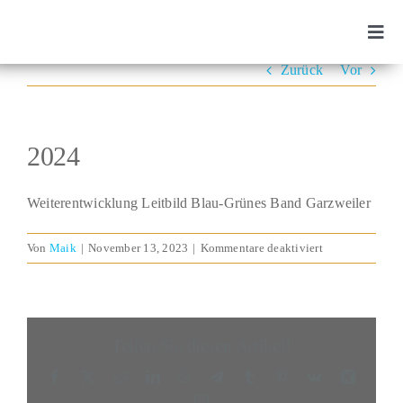
Zum
Inhalt
Togg
Navi
springen
Zurück
Vor
Zweckverband
Projekte
2024
Aktuelles
Weiterentwicklung Leitbild Blau-Grünes Band Garzweiler
für
Von
Maik
|
November 13, 2023
|
Kommentare deaktiviert
Vision
2024
SUCHE
NACH:
Teilen Sie diesen Artikel!
Facebook
X
Reddit
LinkedIn
WhatsApp
Telegram
Tumblr
Pinterest
Vk
Xing
E-