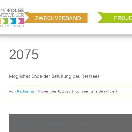
Zum
Inhalt
ZWECKVERBAND
PROJE
springen
2075
Mögliches Ende der Befüllung des Restsees
für
Von
Katharina
|
November 6, 2023
|
Kommentare deaktiviert
2075
Teilen Sie diesen Artikel!