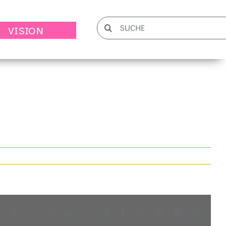
Suche
VISION
nach:
Zurück
Vor
Facebook
X
Reddit
LinkedIn
WhatsApp
Telegram
Tumblr
Pinterest
Vk
Xing
E-
Mail