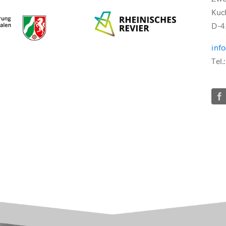
Kuc
D-4
inf
Tel