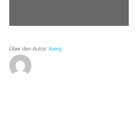
Facebook
X
Reddit
LinkedIn
WhatsApp
Telegram
Tumblr
Pinterest
Vk
Xing
E-
Mail
Über den Autor:
Joerg