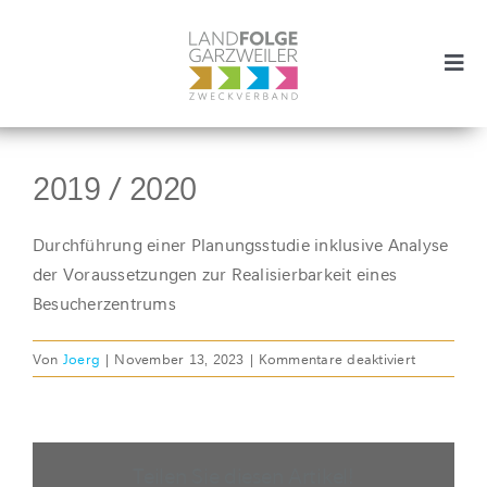
Zum
Inhalt
springen
Togg
Zurück
Vor
Navi
Zweckverband
2019 / 2020
Projekte
Durchführung einer Planungsstudie inklusive Analyse
Aktuelles
der Voraussetzungen zur Realisierbarkeit eines
Besucherzentrums
Vision
für
Von
Joerg
|
November 13, 2023
|
Kommentare deaktiviert
2019
SUCHE
/
NACH:
2020
Teilen Sie diesen Artikel!