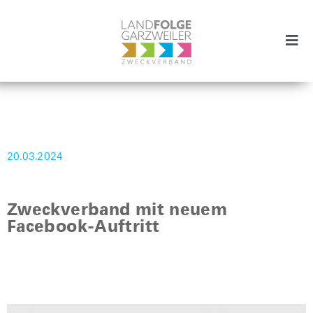
Zum
Inhalt
springen
Togg
Navi
Zweckverband
Projekte
20.03.2024
Aktuelles
Zweckverband mit neuem
Vision
Facebook-Auftritt
SUCHE
NACH: