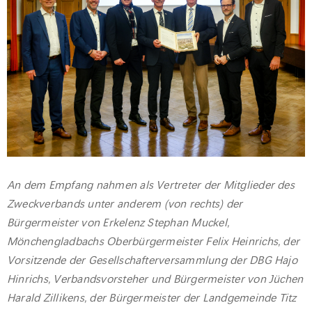
An dem Empfang nahmen als Vertreter der Mitglieder des
Zweckverbands unter anderem (von rechts) der
Bürgermeister von Erkelenz Stephan Muckel,
Mönchengladbachs Oberbürgermeister Felix Heinrichs, der
Vorsitzende der Gesellschafterversammlung der DBG Hajo
Hinrichs, Verbandsvorsteher und Bürgermeister von Jüchen
Harald Zillikens, der Bürgermeister der Landgemeinde Titz