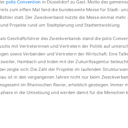
der
polis Convention
in Düsseldorf zu Gast. Motto des gemein
ereits zum elften Mal fand die bundesweite Messe für Stadt- un
Böhler statt. Der Zweckverband nutzte die Messe einmal mehr 
 und Projekte rund um Stadtplanung und Stadtentwicklung.
 als Geschäftsführer des Zweckverbands stand die polis Conve
schs mit Vertreterinnen und Vertretern der Politik auf untersc
ngen sowie Verbänden und Vertretern der Wirtschaft. Eine Talk
zweiler, Hambach und Inden mit der Zukunftsagentur beleucht
ei zeigte sich: Die Zahl der Projekte im laufenden Strukturwa
au ist in den vergangenen Jahren nicht nur beim Zweckverba
sgesamt im Rheinischen Revier, erheblich gestiegen. Immer 
gsphase in die Umsetzung und werden damit für die Menschen 