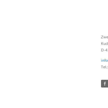
Zwe
Kuc
D-4
inf
Tel