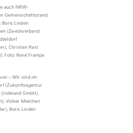
hte auch NRW-
en Gemeinschaftsstand
: Boris Linden
hen (Zweckverband
ddeldorf
r), Christian Rast
d). Foto: René Frampe
ier – Wir sind im
orf (Zukunftsagentur
t (indeland GmbH),
), Volker Mielchen
er), Boris Linden