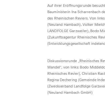
Auf ihrer Eröffnungsrunde besuc
Bauministerin Ina Scharrenbach d
des Rheinischen Reviers. Von links
(Neuland Hambach), Volker Mielc
LANDFOLGE Garzweiler), Bodo Mi
(Zukunftsagentur Rheinisches Revie
(Entwicklungsgesellschaft indelan
Diskussionsrunde „Rheinisches Rev
Wandel“, von links: Bodo Middeld
Rheinisches Revier), Christian Ras
Regina Dechering (Gemeinde Inden
(Zweckverband Landfolge Garzweil
(Neuland Hambach GmbH)