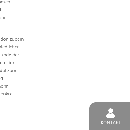
samen
d
zur
ntion zudem
hiedlichen
runde der
ete den
ndel zum
nd
mehr
konkret
KONTAKT