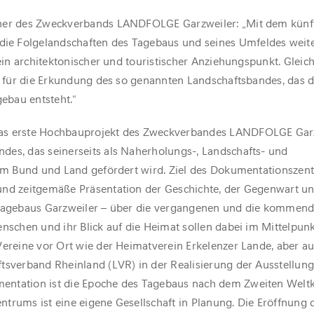
eher des Zweckverbands LANDFOLGE Garzweiler: „Mit dem künf
e Folgelandschaften des Tagebaus und seines Umfeldes weite
 ein architektonischer und touristischer Anziehungspunkt. Gleich
kt für die Erkundung des so genannten Landschaftsbandes, das d
gebau entsteht.“
as erste Hochbauprojekt des Zweckverbandes LANDFOLGE Garz
es, das seinerseits als Naherholungs-, Landschafts- und
vom Bund und Land gefördert wird. Ziel des Dokumentationszent
und zeitgemäße Präsentation der Geschichte, der Gegenwart u
 Tagebaus Garzweiler – über die vergangenen und die kommen
nschen und ihr Blick auf die Heimat sollen dabei im Mittelpunk
Vereine vor Ort wie der Heimatverein Erkelenzer Lande, aber a
tsverband Rheinland (LVR) in der Realisierung der Ausstellung.
ntation ist die Epoche des Tagebaus nach dem Zweiten Weltk
trums ist eine eigene Gesellschaft in Planung. Die Eröffnung 