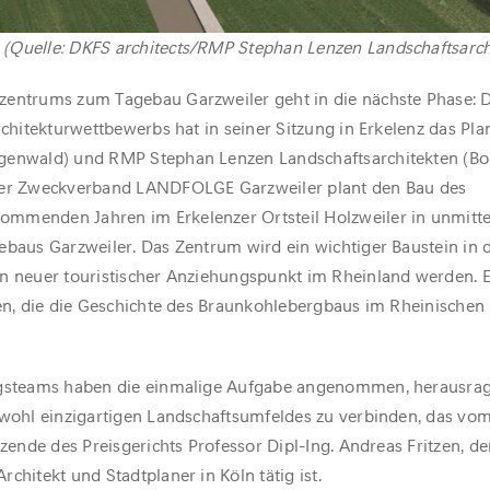
s (Quelle: DKFS architects/RMP Stephan Lenzen Landschaftsarch
zentrums zum Tagebau Garzweiler geht in die nächste Phase: 
Architekturwettbewerbs hat in seiner Sitzung in Erkelenz das P
genwald) und RMP Stephan Lenzen Landschaftsarchitekten (Bo
 Der Zweckverband LANDFOLGE Garzweiler plant den Bau des
mmenden Jahren im Erkelenzer Ortsteil Holzweiler in unmitte
ebaus Garzweiler. Das Zentrum wird ein wichtiger Baustein in 
n neuer touristischer Anziehungspunkt im Rheinland werden. Es
hen, die die Geschichte des Braunkohlebergbaus im Rheinischen
ungsteams haben die einmalige Aufgabe angenommen, herausra
 wohl einzigartigen Landschaftsumfeldes zu verbinden, das vom
tzende des Preisgerichts Professor Dipl-Ing. Andreas Fritzen, de
chitekt und Stadtplaner in Köln tätig ist.