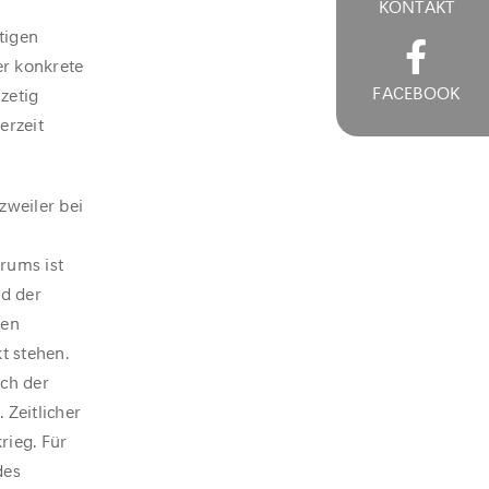
KONTAKT
tigen
r konkrete
FACEBOOK
zetig
erzeit
weiler bei
rums ist
nd der
den
t stehen.
uch der
 Zeitlicher
rieg. Für
des