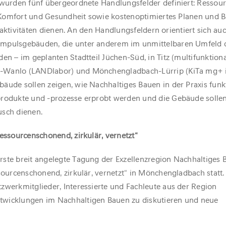
 wurden fünf übergeordnete Handlungsfelder definiert: Ressou
e, Komfort und Gesundheit sowie kostenoptimiertes Planen und B
ektaktivitäten dienen. An den Handlungsfeldern orientiert sich au
Impulsgebäuden, die unter anderem im unmittelbaren Umfeld 
en – im geplanten Stadtteil Jüchen-Süd, in Titz (multifunktion
h-Wanlo (LANDlabor) und Mönchengladbach-Lürrip (KiTa mg+
äude sollen zeigen, wie Nachhaltiges Bauen in der Praxis funkt
produkte und -prozesse erprobt werden und die Gebäude sollen
usch dienen.
essourcenschonend, zirkulär, vernetzt“
ste breit angelegte Tagung der Exzellenzregion Nachhaltiges 
sourcenschonend, zirkulär, vernetzt“ in Mönchengladbach statt.
zwerkmitglieder, Interessierte und Fachleute aus der Region
twicklungen im Nachhaltigen Bauen zu diskutieren und neue