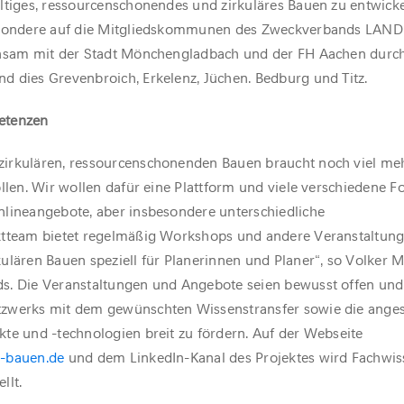
ltiges, ressourcenschonendes und zirkuläres Bauen zu entwicke
besondere auf die Mitgliedskommunen des Zweckverbands LAN
insam mit der Stadt Mönchengladbach und der FH Aachen durch
 dies Grevenbroich, Erkelenz, Jüchen. Bedburg und Titz.
etenzen
irkulären, ressourcenschonenden Bauen braucht noch viel me
llen. Wir wollen dafür eine Plattform und viele verschiedene F
nlineangebote, aber insbesondere unterschiedliche
ktteam bietet regelmäßig Workshops und andere Veranstaltung
ulären Bauen speziell für Planerinnen und Planer“, so Volker M
s. Die Veranstaltungen und Angebote seien bewusst offen und 
zwerks mit dem gewünschten Wissenstransfer sowie die anges
te und -technologien breit zu fördern. Auf der Webseite
s-bauen.de
und dem LinkedIn-Kanal des Projektes wird Fachwi
llt.