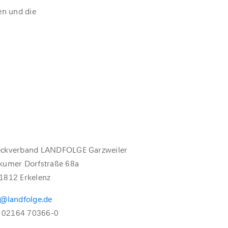
en und die
ckverband LANDFOLGE Garzweiler
kumer Dorfstraße 68a
1812 Erkelenz
o@landfolge.de
.: 02164 70366-0