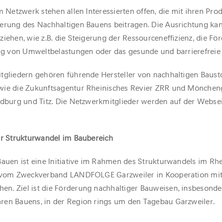
m Netzwerk stehen allen Interessierten offen, die mit ihren Pro
erung des Nachhaltigen Bauens beitragen. Die Ausrichtung kan
iehen, wie z.B. die Steigerung der Ressourceneffizienz, die Fö
ung von Umweltbelastungen oder das gesunde und barrierefreie
tgliedern gehören führende Hersteller von nachhaltigen Baust
wie die Zukunftsagentur Rheinisches Revier ZRR und Mönchen
edburg und Titz. Die Netzwerkmitglieder werden auf der Websei
ür Strukturwandel im Baubereich
Bauen ist eine Initiative im Rahmen des Strukturwandels im Rh
t vom Zweckverband LANDFOLGE Garzweiler in Kooperation mit
n. Ziel ist die Förderung nachhaltiger Bauweisen, insbesonde
ren Bauens, in der Region rings um den Tagebau Garzweiler.