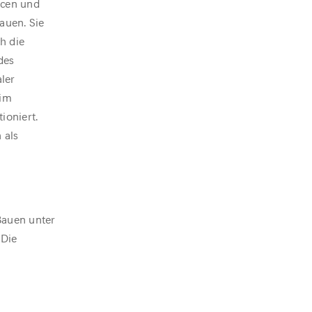
rcen und
auen. Sie
ch die
des
aler
 im
ioniert.
 als
Bauen unter
 Die