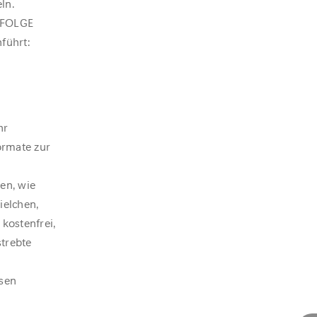
ln.
DFOLGE
führt:
hr
ormate zur
en, wie
ielchen,
kostenfrei,
trebte
ssen