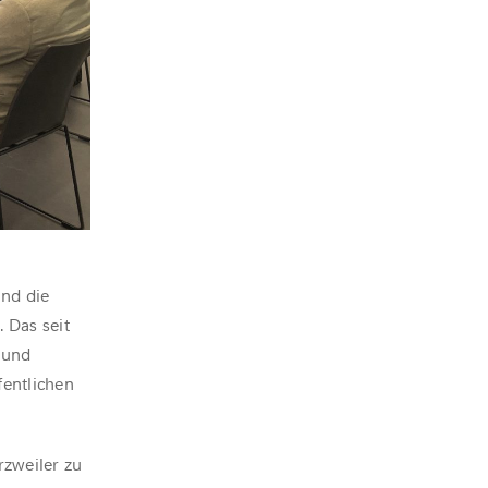
und die
 Das seit
 und
fentlichen
rzweiler zu