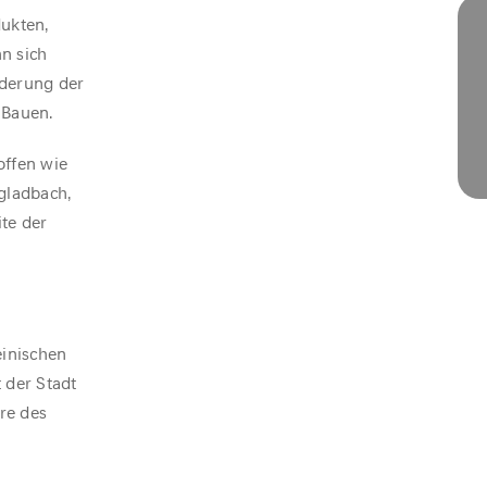
dukten,
n sich
rderung der
 Bauen.
offen wie
gladbach,
te der
einischen
 der Stadt
re des