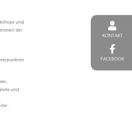
rkshops und
ationen der
KONTAKT
FACEBOOK
chwerpunkten
ler,
bände und
ler.