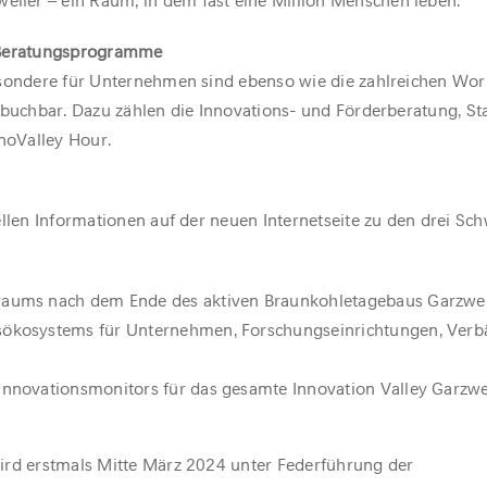
er – ein Raum, in dem fast eine Million Menschen leben.
 Beratungsprogramme
esondere für Unternehmen sind ebenso wie die zahlreichen Wo
 buchbar. Dazu zählen die Innovations- und Förderberatung, St
nnoValley Hour.
ellen Informationen auf der neuen Internetseite zu den drei S
raums nach dem Ende des aktiven Braunkohletagebaus Garzwei
nsökosystems für Unternehmen, Forschungseinrichtungen, Ver
Innovationsmonitors für das gesamte Innovation Valley Garzwei
ird erstmals Mitte März 2024 unter Federführung der