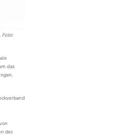
 Foto:
ale
 um das
ungen.
weckverband
 von
en des