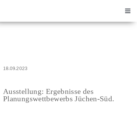
Zum
Inhalt
Togg
springen
Navi
Zweckverband
Projekte
Aktuelles
18.09.2023
Vision
Ausstellung: Ergebnisse des
Planungswettbewerbs Jüchen-Süd.
SUCHE
NACH: