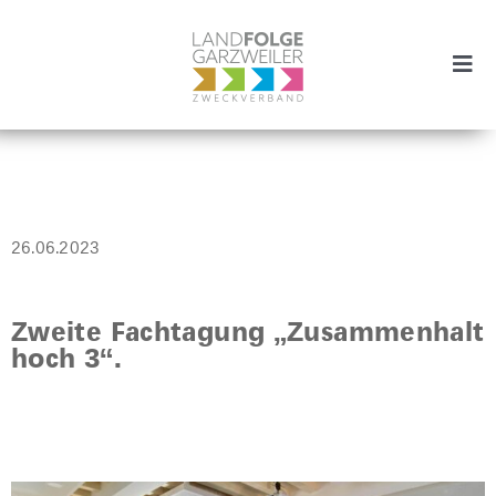
Zum
Inhalt
springen
Togg
Navi
Zweckverband
Projekte
26.06.2023
Aktuelles
Zweite Fachtagung „Zusammenhalt
Vision
hoch 3“.
SUCHE
NACH: