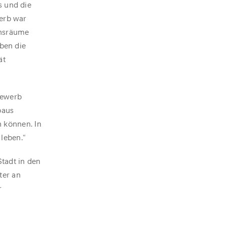
s und die
werb war
ensräume
aben die
ät
bewerb
baus
 können. In
leben.“
Stadt in den
ter an
r