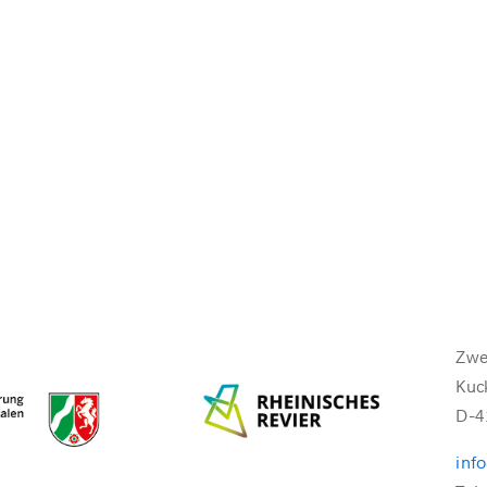
Zwe
Kuc
D-4
inf