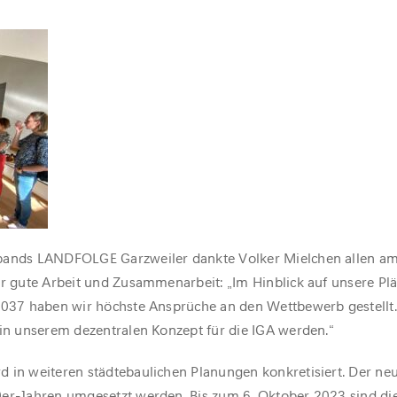
rbands LANDFOLGE Garzweiler dankte Volker Mielchen allen a
hr gute Arbeit und Zusammenarbeit: „Im Hinblick auf unsere Plä
 2037 haben wir höchste Ansprüche an den Wettbewerb gestellt
 in unserem dezentralen Konzept für die IGA werden.“
 in weiteren städtebaulichen Planungen konkretisiert. Der neu
0er-Jahren umgesetzt werden. Bis zum 6. Oktober 2023 sind di