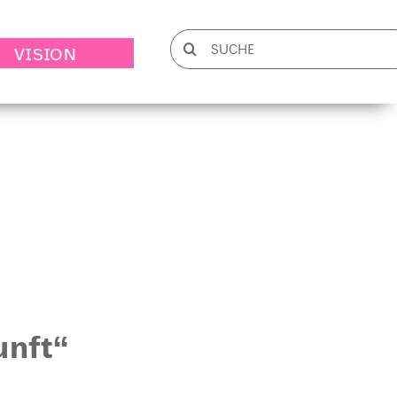
Suche
VISION
nach:
unft“