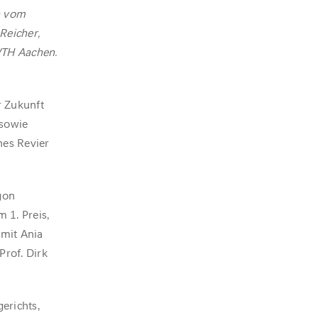
n vom
Reicher,
WTH Aachen.
r Zukunft
 sowie
hes Revier
gon
 1. Preis,
 mit Ania
Prof. Dirk
gerichts,