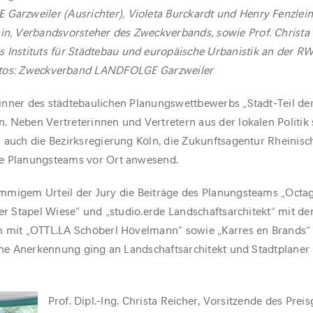
arzweiler (Ausrichter), Violeta Burckardt und Henry Fenzlei
n, Verbandsvorsteher des Zweckverbands, sowie Prof. Christa 
s Instituts für Städtebau und europäische Urbanistik an der R
tos: Zweckverband LANDFOLGE Garzweiler
inner des städtebaulichen Planungswettbewerbs „Stadt-Teil de
 Neben Vertreterinnen und Vertretern aus der lokalen Politik
 auch die Bezirksregierung Köln, die Zukunftsagentur Rheinisc
te Planungsteams vor Ort anwesend.
mmigem Urteil der Jury die Beiträge des Planungsteams „Octa
er Stapel Wiese“ und „studio.erde Landschaftsarchitekt“ mit dem
m mit „OTTL.LA Schöberl Hövelmann“ sowie „Karres en Brands“
Eine Anerkennung ging an Landschaftsarchitekt und Stadtplaner 
Prof. Dipl.-Ing. Christa Reicher, Vorsitzende des Preis