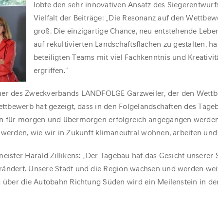
lobte den sehr innovativen Ansatz des Siegerentwurf
Vielfalt der Beiträge: „Die Resonanz auf den Wettbe
groß. Die einzigartige Chance, neu entstehende Leb
auf rekultivierten Landschaftsflächen zu gestalten, h
beteiligten Teams mit viel Fachkenntnis und Kreativit
ergriffen.“
eher des Zweckverbands LANDFOLGE Garzweiler, der den Wett
Wettbewerb hat gezeigt, dass in den Folgelandschaften des Tage
en für morgen und übermorgen erfolgreich angegangen werden
 werden, wie wir in Zukunft klimaneutral wohnen, arbeiten und 
eister Harald Zillikens: „Der Tagebau hat das Gesicht unserer 
rändert. Unsere Stadt und die Region wachsen und werden wei
g über die Autobahn Richtung Süden wird ein Meilenstein in de