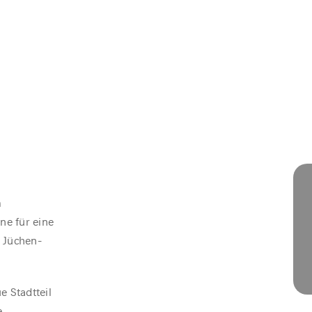
m
ne für eine
. Jüchen-
e Stadtteil
e